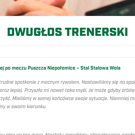
DWUGŁOS TRENERSKI
ej po meczu Puszcza Niepołomice – Stal Stalowa Wola
trudne spotkanie z mocnym rywalem. Nastawiliśmy się na spok
z lepiej. Przyszła mi nawet taka myśl, że może gdyby arbiter 
orzyść. Mieliśmy w samej końcówce swoje sytuacje. Niemniej m
emy w swoim kierunku.