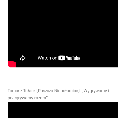
Tomasz Tułacz (Puszcza Niepołomice): „Wygrywamy i
przegrywamy razem”