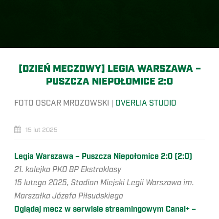
[DZIEŃ MECZOWY] LEGIA WARSZAWA –
PUSZCZA NIEPOŁOMICE 2:0
FOTO OSCAR MROZOWSKI |
OVERLIA STUDIO
15 lut 2025
Legia Warszawa – Puszcza Niepołomice 2:0 (2:0)
21. kolejka PKO BP Ekstraklasy
15 lutego 2025, Stadion Miejski Legii Warszawa im.
Marszałka Józefa Piłsudskiego
Oglądaj mecz w serwisie streamingowym Canal+ –