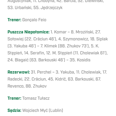
Augustyniak, 11. Chodyna, 42. Barcia, 52. Olewiński,
53. Urbański, 55. Jędrzejczyk
Trener:
Gonçalo Feio
Puszcza Niepołomice:
1. Komar – 8. Mroziński, 27.
Sołowiej (22. Crăciun 46′), 4. Szymonowicz, 18. Siplak
(3. Yakuba 46′) – 7. Klimek (88. Zhukov 73′), 5. K.
Stępień, 14. Serafin, 12. M. Stępień (11. Cholewiak 61′),
24. Blagaić (63. Barkouski 46′) – 35. Kosidis
Rezerwowi:
31. Perchel – 3. Yakuba, 11. Cholewiak, 17.
Radecki, 22. Crăciun, 45. Kidrič, 63. Barkouski, 67.
Revenco, 88. Zhukov
Trener:
Tomasz Tułacz
Sędzia:
Wojciech Myć (Lublin)