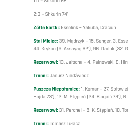
1:0 – Shkurin 68′
2:0 – Shkurin 74′
Żółte kartki:
Esselink – Yakuba, Crăciun
Stal Mielec:
39. Mądrzyk – 15. Senger, 3. Essel
44. Krykun (9. Assayag 62′), 96. Dadok (32. G
Rezerwowi:
13. Jałocha – 4. Pajnowski, 8. Hin
Trener:
Janusz Niedźwiedź
Puszcza Niepołomice:
1. Komar – 27. Sołowiej
Hajda 73′), 12. M. Stępień (24. Blagaić 73′), 6.
Rezerwowi:
31. Perchel – 5. K. Stępień, 10. To
Trener:
Tomasz Tułacz