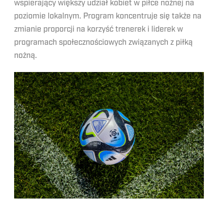
wspierający większy udział kobiet w piłce nożnej na
poziomie lokalnym. Program koncentruje się także na
zmianie proporcji na korzyść trenerek i liderek w
programach społecznościowych związanych z piłką
nożną.