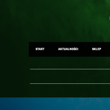
START
AKTUALNOŚCI
SKLEP