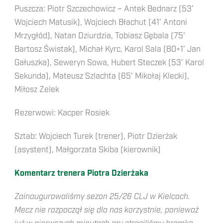
Puszcza: Piotr Szczechowicz – Antek Bednarz (53’
Wojciech Matusik), Wojciech Błachut (41’ Antoni
Mrzygłód), Natan Dziurdzia, Tobiasz Gębala (75’
Bartosz Świstak), Michał Kyrc, Karol Sala (80+1’ Jan
Gałuszka), Seweryn Sowa, Hubert Steczek (53’ Karol
Sekunda), Mateusz Szlachta (65’ Mikołaj Klecki),
Miłosz Zelek
Rezerwowi: Kacper Rosiek
Sztab: Wojciech Turek (trener), Piotr Dzierżak
(asystent), Małgorzata Skiba (kierownik)
Komentarz trenera Piotra Dzierżaka
Zainaugurowaliśmy sezon 25/26 CLJ w Kielcach.
Mecz nie rozpoczął się dla nas korzystnie, ponieważ