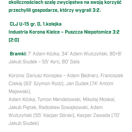
okolicznościach szalę zwycięstwa na swoją korzyść
przechylili gospodarze, którzy wygrali 3:2.
CLJ U-15 gr. D, 1.kolejka
Industria Korona Kielce – Puszcza Niepołomice 3:2
(2:0)
Bramki:
7’ Adam Kózka, 34’ Adam Wulczyński, 80+8’
Jakub Siudek – 55’ Kyrc, 80’ Sala
Korona: Dariusz Konopka – Adam Bednarz, Franciszek
Czekaj (63’ Szymon Rydz), Jan Dudek (74’ Antoni
Majewski),
Adam Kózka, Tymon Mendelowski, Mikołaj Moskal,
Jakub Piętak, Radosław Szwajkowski, Adam
Wulczyński (55’ Kacper Górski), Kacper Zawada (70’
Jakub Siudek)