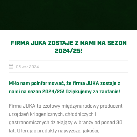
FIRMA JUKA ZOSTAJE Z NAMI NA SEZON
2024/25!
05 wrz 2024
Miło nam poinformować, że firma JUKA zostaje z
nami na sezon 2024/25! Dziękujemy za zaufanie!
Firma JUKA to czołowy międzynarodowy producent
urządzeń kriogenicznych, chłodniczych i
gastronomicznych działający w branży od ponad 30
lat. Oferując produkty najwyższej jakości,