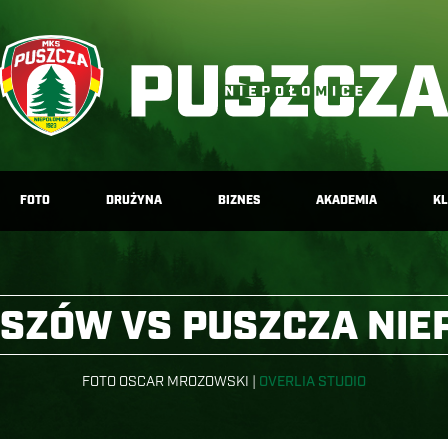
FOTO
DRUŻYNA
BIZNES
AKADEMIA
K
ESZÓW VS PUSZCZA NIE
FOTO OSCAR MROZOWSKI |
OVERLIA STUDIO