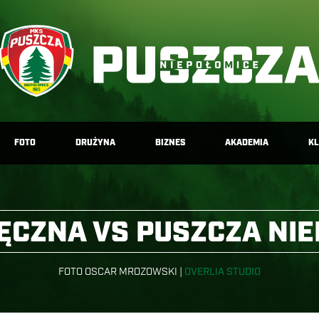
FOTO
DRUŻYNA
BIZNES
AKADEMIA
K
ĘCZNA VS PUSZCZA NI
FOTO OSCAR MROZOWSKI |
OVERLIA STUDIO