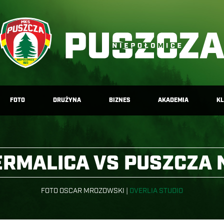
FOTO
DRUŻYNA
BIZNES
AKADEMIA
K
ERMALICA VS PUSZCZA 
FOTO OSCAR MROZOWSKI |
OVERLIA STUDIO