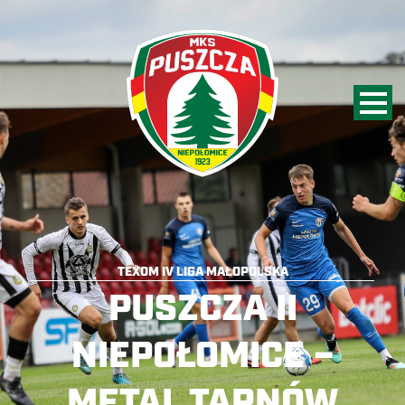
TEXOM IV LIGA MAŁOPOLSKA
PUSZCZA II
NIEPOŁOMICE –
METAL TARNÓW