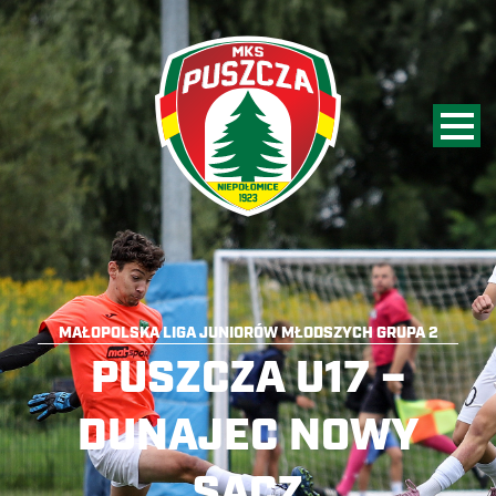
MAŁOPOLSKA LIGA JUNIORÓW MŁODSZYCH GRUPA 2
PUSZCZA U17 –
DUNAJEC NOWY
SĄCZ