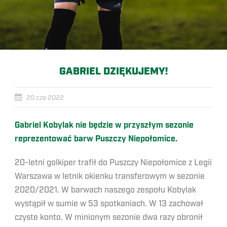
GABRIEL DZIĘKUJEMY!
20 cze 2022
Gabriel Kobylak nie będzie w przyszłym sezonie
reprezentować barw Puszczy Niepołomice.
20-letni golkiper trafił do Puszczy Niepołomice z Legii
Warszawa w letnik okienku transferowym w sezonie
2020/2021. W barwach naszego zespołu Kobylak
wystąpił w sumie w 53 spotkaniach. W 13 zachował
czyste konto. W minionym sezonie dwa razy obronił