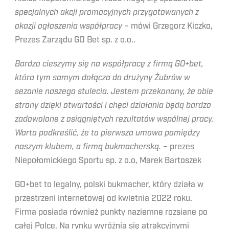
specjalnych akcji promocyjnych przygotowanych z
okazji ogłoszenia współpracy –
mówi Grzegorz Kiczko,
Prezes Zarządu GO Bet sp. z o.o..
Bardzo cieszymy się na współpracę z firmą GO+bet,
która tym samym dołącza do drużyny Żubrów w
sezonie naszego stulecia. Jestem przekonany, że obie
strony dzięki otwartości i chęci działania będą bardzo
zadowolone z osiągniętych rezultatów wspólnej pracy.
Warto podkreślić, że to pierwsza umowa pomiędzy
naszym klubem, a firmą bukmacherską.
– prezes
Niepołomickiego Sportu sp. z o.o, Marek Bartoszek
GO+bet to legalny, polski bukmacher, który działa w
przestrzeni internetowej od kwietnia 2022 roku.
Firma posiada również punkty naziemne rozsiane po
całej Polce. Na rynku wyróżnia się atrakcyjnymi