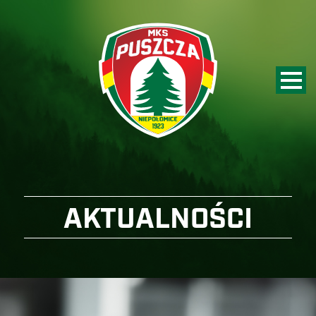
AKTUALNOŚCI