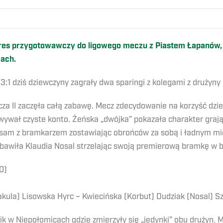
es przygotowawczy do ligowego meczu z Piastem Łapanów, kt
cach.
:1 dziś dziewczyny zagrały dwa sparingi z kolegami z drużyny
za II zaczęła całą zabawę. Mecz zdecydowanie na korzyść dzi
wał czyste konto. Żeńska „dwójka” pokazała charakter grają
a sam z bramkarzem zostawiając obrońców za sobą i ładnym m
zbawiła Klaudia Nosal strzelając swoją premierową bramkę w 
0)
kula) Lisowska Hyrc – Kwiecińska (Korbut) Dudziak (Nosal) Sz
lik w Niepołomicach gdzie zmierzyły się „jedynki” obu drużyn.