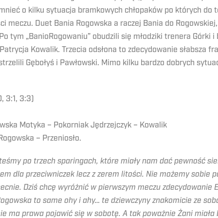
nieć o kilku sytuacja bramkowych chłopaków po których do tera
ści meczu. Duet Bania Rogowska a raczej Bania do Rogowskiej, 
o tym „BanioRogowaniu” obudzili się młodziki trenera Górki 
 Patrycja Kowalik. Trzecia odsłona to zdecydowanie słabsza f
rzelili Gębołyś i Pawłowski. Mimo kilku bardzo dobrych sytua
, 3:1, 3:3)
owska Motyka – Pokorniak Jędrzejczyk – Kowalik
Rogowska – Przeniosło.
teśmy po trzech sparingach, które miały nam dać pewność sieb
m dla przeciwniczek lecz z zerem litości. Nie możemy sobie 
cnie. Dziś chcę wyróżnić w pierwszym meczu zdecydowanie Eli
Rogowska to same ohy i ahy… te dziewczyny znakomicie ze sob
nie ma prawa pojawić się w sobotę. A tak poważnie Żani miała 