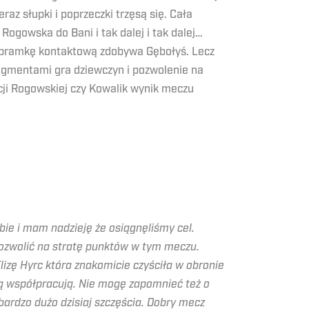
z słupki i poprzeczki trzęsą się. Cała
Rogowska do Bani i tak dalej i tak dalej…
i bramkę kontaktową zdobywa Gębołyś. Lecz
ragmentami gra dziewczyn i pozwolenie na
cji Rogowskiej czy Kowalik wynik meczu
ie i mam nadzieję że osiągnęliśmy cel.
pozwolić na stratę punktów w tym meczu.
zę Hyrc która znakomicie czyściła w obronie
ą współpracują. Nie mogę zapomnieć też o
bardzo dużo dzisiaj szczęścia. Dobry mecz