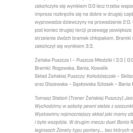
zakończyła się wynikiem 0:0 lecz trzeba wspom
impreza rozkręciła się na dobre w drugiej czę
wyprowadza dziewczyny na prowadzenie 2:0. P
pod koniec drugiej tercji przewagę powiększa
strzelenie dwóch bramek chłopakom. Bramki st
zakończył się wynikiem 3:3.
Żeńska Puszcza I – Puszcza Młodziki I 3:3 ( 0:0
Bramki: Rogowska, Bania, Kowalik
Skład Żeńskiej Puszczy: Kołodziejczak – Skib
oraz Olszewska – Gąsłowska Szlosek – Bania 
Tomasz Słaboń (Trener Żeńskiej Puszczy)
Jes
Wychodzimy w sobotę pewni siebie z szacunkie
Wystawimy najmocniejszy skład jaki mamy obe
i była wszędzie. W drugim meczu duet Bania 
leginsach Żanety typu pantery…. bez których 