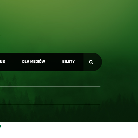
LUB
DLA MEDIÓW
BILETY
”