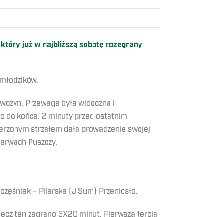
óry już w najbliższą sobotę rozegrany
 młodzików.
ewczyn. Przewaga była widoczna i
c do końca. 2 minuty przed ostatnim
ierzonym strzałem dała prowadzenie swojej
barwach Puszczy.
częśniak – Pilarska (J.Sum) Przeniosło.
 Mecz ten zagrano 3X20 minut. Pierwsza tercja