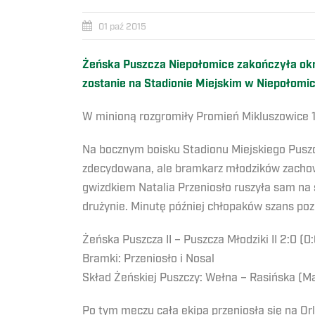
01 paź 2015
Żeńska Puszcza Niepołomice zakończyła okr
zostanie na Stadionie Miejskim w Niepołomi
W minioną rozgromiły Promień Mikluszowice 13
Na bocznym boisku Stadionu Miejskiego Puszc
zdecydowana, ale bramkarz młodzików zachowy
gwizdkiem Natalia Przeniosło ruszyła sam n
drużynie. Minutę później chłopaków szans po
Żeńska Puszcza II – Puszcza Młodziki II 2:0 (0:
Bramki: Przeniosło i Nosal
Skład Żeńskiej Puszczy: Wełna – Rasińska (Ma
Po tym meczu cała ekipa przeniosła się na Or