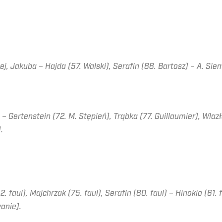
j, Jakuba – Hajda (57. Walski), Serafin (88. Bartosz) – A. Siem
 – Gertenstein (72. M. Stępień), Trąbka (77. Guillaumier), Wlaz
).
. faul), Majchrzak (75. faul), Serafin (80. faul) – Hinokio (61.
anie).