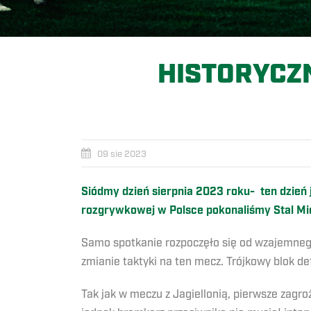
HISTORYCZ
09 sie 2023
Siódmy dzień sierpnia 2023 roku- ten dzień j
rozgrywkowej w Polsce pokonaliśmy Stal Mie
Samo spotkanie rozpoczęło się od wzajemnego 
zmianie taktyki na ten mecz. Trójkowy blok d
Tak jak w meczu z Jagiellonią, pierwsze zagr