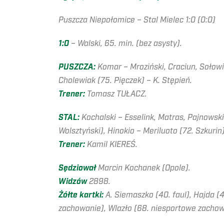
Puszcza Niepołomice – Stal Mielec 1:0 (0:0)
1:0
– Walski, 65. min. (bez asysty).
PUSZCZA:
Komar – Mroziński, Craciun, Sołowie
Cholewiak (75. Pięczek) – K. Stępień.
Trener:
Tomasz TUŁACZ.
STAL:
Kochalski – Esselink, Matras, Pajnowski
Wolsztyński), Hinokio – Meriluoto (72. Szkurin
Trener:
Kamil KIEREŚ.
Sędziował
Marcin Kochanek (Opole).
Widzów
2898.
Żółte kartki:
A. Siemaszko (40. faul), Hajda (42
zachowanie), Wlazło (68. niesportowe zachow