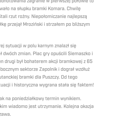
 odnotowania zagranie w pierwszej połowie to
dowało na słupku bramki Komara. Chwilę
ali rzut rożny. Niepołomiczanie najlepszą
kę przejął Mroziński i strzałem po bliższym
ej sytuacji w polu karnym znalazł się
ł dwóch zmian. Plac gry opuścili Siemaszko i
 ten drugi był bohaterem akcji bramkowej z 65
w bocznym sektorze Zapolnik i dograł wzdłuż
iutanckiej bramki dla Puszczy. Od tego
uacji i historyczna wygrana stała się faktem!
 jak na poniedziałkowy termin wynikiem.
jakim wiadomo jest utrzymanie. Kolejna okazja
szawa.