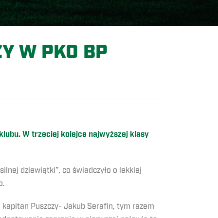
Y W PKO BP
klubu. W trzeciej kolejce najwyższej klasy
nej dziewiątki”, co świadczyło o lekkiej
o.
u kapitan Puszczy- Jakub Serafin, tym razem