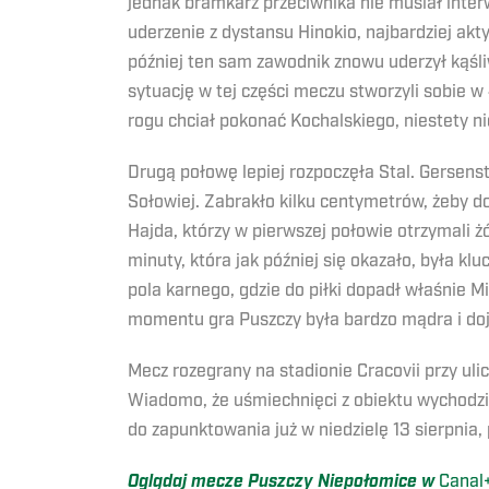
jednak bramkarz przeciwnika nie musiał inter
uderzenie z dystansu Hinokio, najbardziej ak
później ten sam zawodnik znowu uderzył kąśliw
sytuację w tej części meczu stworzyli sobie w
rogu chciał pokonać Kochalskiego, niestety n
Drugą połowę lepiej rozpoczęła Stal. Gersenst
Sołowiej. Zabrakło kilku centymetrów, żeby do
Hajda, którzy w pierwszej połowie otrzymali żó
minuty, która jak później się okazało, była k
pola karnego, gdzie do piłki dopadł właśnie Mi
momentu gra Puszczy była bardzo mądra i dojrz
Mecz rozegrany na stadionie Cracovii przy uli
Wiadomo, że uśmiechnięci z obiektu wychodzili
do zapunktowania już w niedzielę 13 sierpnia
Oglądaj mecze Puszczy Niepołomice w
Canal+