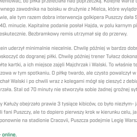
weniować, bo piłka przeleciała nad poprzeczką. Kolejne warte
tywnego zawodnika na boisku w drużynie z Mielca, które wylą
ie, ale tym razem dobra interwencja golkipera Puszczy dała St
 40. minucie. Kapitalne podanie posłał Hajda, w polu karnym pił
ieskutecznie. Bezbramkowy remis utrzymał się do przerwy.
ein uderzył minimalnie niecelnie. Chwilę później w bardzo dobr
skoczyć do dogranej piłki. Chwilę później trener Tułacz dokona
łte kartki, a ich miejsce zajęli Majchrzak i Walski. To właśnie
luczowa w tym spotkaniu. O piłkę twardo, ale czysto powalczył 
chał Walski i po chwili wraz z kolegami mógł się cieszyć z deb
ała. Stal od 70 minuty nie stworzyła sobie żadnej groźnej syt
cy Kałuży obejrzało prawie 3 tysiące kibiców, co było niezłym-
 fani Puszczy, ale to dopiero pierwszy krok w kierunku celu, 
, ponownie na stadionie Cracovii, Puszcza podejmie Legię War
 online.