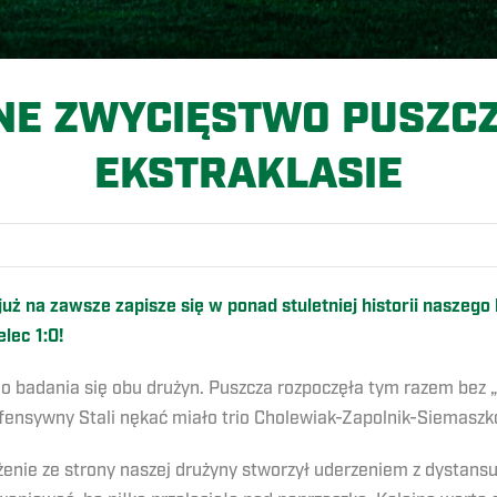
NE ZWYCIĘSTWO PUSZCZ
EKSTRAKLASIE
uż na zawsze zapisze się w ponad stuletniej historii naszego 
lec 1:0!
badania się obu drużyn. Puszcza rozpoczęła tym razem bez „sil
efensywny Stali nękać miało trio Cholewiak-Zapolnik-Siemaszk
ożenie ze strony naszej drużyny stworzył uderzeniem z dystans