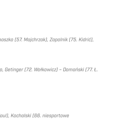
aszko (57. Majchrzak), Zapolnik (75. Kidrić),
ło, Getinger (72. Wołkowicz) – Domański (77. Ł.
 faul), Kochalski (66. niesportowe