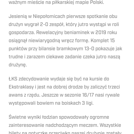
ważnym mieście na piłkarskiej mapie Polski.
Jesienią w Niepołomicach pierwsze spotkanie obu
drużyn wygrał 2-0 zespół, który jutro wystąpi w roli
gospodarza. Rewelacyjny beniaminek w 2019 roku
osiągnął niewiarygodną wręcz formę. Komplet 15
punktów przy bilansie bramkowym 13-0 pokazuje jak
trudne i zarazem ciekawe zadanie czeka jutro naszą
drużynę.
ŁKS zdecydowanie wydaje się być na kursie do
Ekstraklasy i jest na dobrej drodze by zaliczyć trzeci
awans z rzędu. Jeszcze w sezonie 16/17 nasi rywale
występowali bowiem na boiskach 3 ligi.
Świetne wyniki łodzian spowodowały ogromne
zainteresowanie nadchodzącym meczem. Wszystkie
bilety na potyczkę przeciwko naszej drużynie zostały