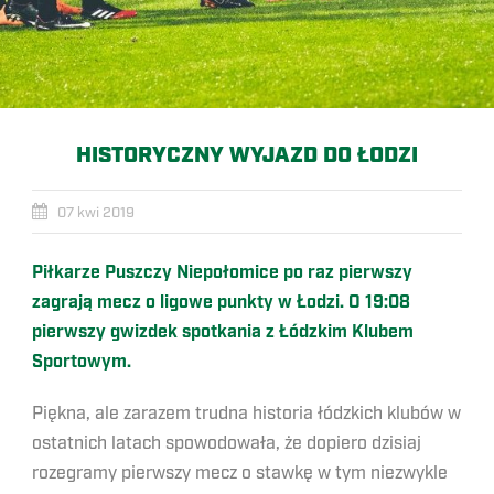
HISTORYCZNY WYJAZD DO ŁODZI
07 kwi 2019
Piłkarze Puszczy Niepołomice po raz pierwszy
zagrają mecz o ligowe punkty w Łodzi. O 19:08
pierwszy gwizdek spotkania z Łódzkim Klubem
Sportowym.
Piękna, ale zarazem trudna historia łódzkich klubów w
ostatnich latach spowodowała, że dopiero dzisiaj
rozegramy pierwszy mecz o stawkę w tym niezwykle