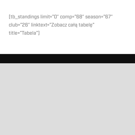
[tb_standings limit=”0″ comp=”68″ season=”67″
club=”26″ linktext=”Zobacz całą tabelę”
title=”Tabela”]