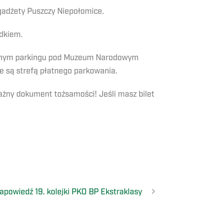
 gadżety Puszczy Niepołomice.
zdkiem.
łatnym parkingu pod Muzeum Narodowym
te są strefą płatnego parkowania.
ażny dokument tożsamości! Jeśli masz bilet
apowiedź 19. kolejki PKO BP Ekstraklasy