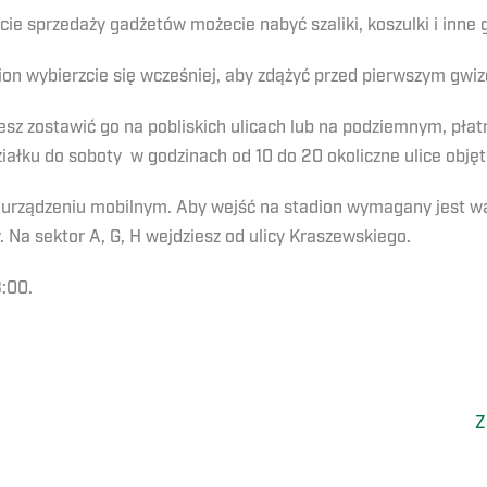
cie sprzedaży gadżetów możecie nabyć szaliki, koszulki i inne
ion wybierzcie się wcześniej, aby zdążyć przed pierwszym gwi
sz zostawić go na pobliskich ulicach lub na podziemnym, p
ziałku do soboty w godzinach od 10 do 20 okoliczne ulice obję
na urządzeniu mobilnym. Aby wejść na stadion wymagany jest w
y. Na sektor A, G, H wejdziesz od ulicy Kraszewskiego.
:00.
Z