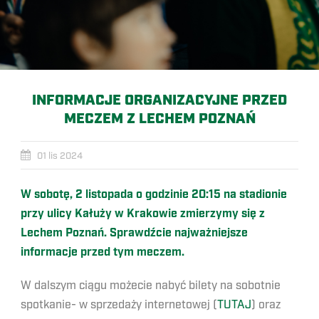
INFORMACJE ORGANIZACYJNE PRZED
MECZEM Z LECHEM POZNAŃ
01 lis 2024
W sobotę, 2 listopada o godzinie 20:15 na stadionie
przy ulicy Kałuży w Krakowie zmierzymy się z
Lechem Poznań. Sprawdźcie najważniejsze
informacje przed tym meczem.
W dalszym ciągu możecie nabyć bilety na sobotnie
spotkanie- w sprzedaży internetowej (
TUTAJ
) oraz