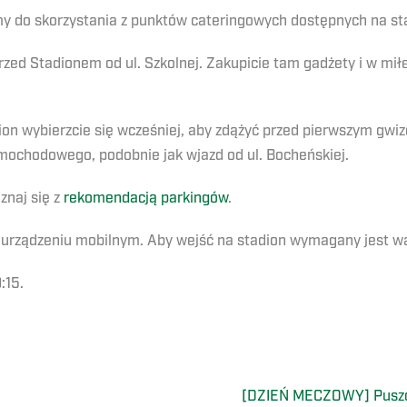
y do skorzystania z punktów cateringowych dostępnych na sta
rzed Stadionem od ul. Szkolnej. Zakupicie tam gadżety i w mi
ion wybierzcie się wcześniej, aby zdążyć przed pierwszym gwiz
mochodowego, podobnie jak wjazd od ul. Bocheńskiej.
znaj się z
rekomendacją parkingów
.
na urządzeniu mobilnym. Aby wejść na stadion wymagany jest 
:15.
[DZIEŃ MECZOWY] Puszc