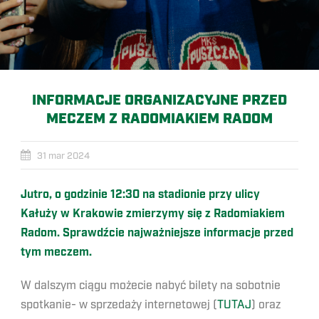
INFORMACJE ORGANIZACYJNE PRZED
MECZEM Z RADOMIAKIEM RADOM
31 mar 2024
Jutro, o godzinie 12:30 na stadionie przy ulicy
Kałuży w Krakowie zmierzymy się z Radomiakiem
Radom. Sprawdźcie najważniejsze informacje przed
tym meczem.
W dalszym ciągu możecie nabyć bilety na sobotnie
spotkanie- w sprzedaży internetowej (
TUTAJ
) oraz