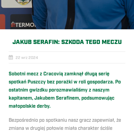
JAKUB SERAFIN: SZKODA TEGO MECZU
22 wrz 2024
Sobotni mecz z Cracovią zamknął długą serię
spotkań Puszczy bez porażki w roli gospodarza. Po
ostatnim gwizdku porozmawialiśmy z naszym
kapitanem, Jakubem Serafinem, podsumowując
małopolskie derby.
Bezpośrednio po spotkaniu nasz gracz zapewniał, że
zmiana w drugiej połowie miała charakter ściśle