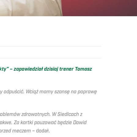
ty” – zapowiedział dzisiaj trener Tomasz
emy odpuścić. Wciąż mamy szansę na poprawę
 problemów zdrowotnych. W Siedlcach z
wakwe. Za kartki pauzować będzie Dawid
ż przed meczem –
dodał.