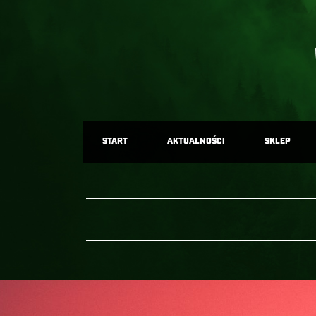
START
AKTUALNOŚCI
SKLEP