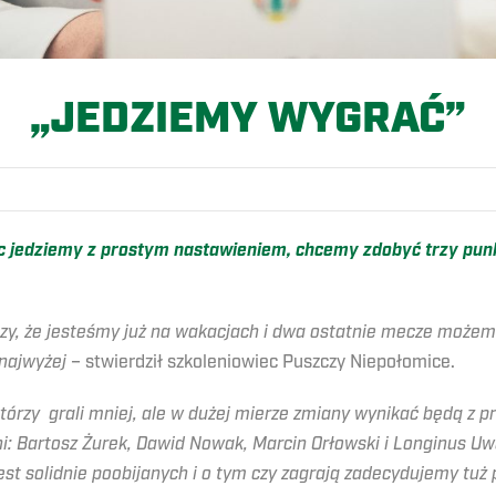
„JEDZIEMY WYGRAĆ”
ec jedziemy z prostym nastawieniem, chcemy zdobyć trzy punk
naczy, że jesteśmy już na wakacjach i dwa ostatnie mecze moż
 najwyżej
– stwierdził szkoleniowiec Puszczy Niepołomice.
którzy grali mniej, ale w dużej mierze zmiany wynikać będą z
i: Bartosz Żurek, Dawid Nowak, Marcin Orłowski i Longinus U
st solidnie poobijanych i o tym czy zagrają zadecydujemy tu