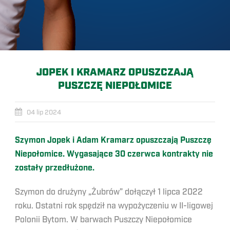
JOPEK I KRAMARZ OPUSZCZAJĄ
PUSZCZĘ NIEPOŁOMICE
04 lip 2024
Szymon Jopek i Adam Kramarz opuszczają Puszczę
Niepołomice. Wygasające 30 czerwca kontrakty nie
zostały przedłużone.
Szymon do drużyny „Żubrów” dołączył 1 lipca 2022
roku. Ostatni rok spędził na wypożyczeniu w II-ligowej
Polonii Bytom. W barwach Puszczy Niepołomice