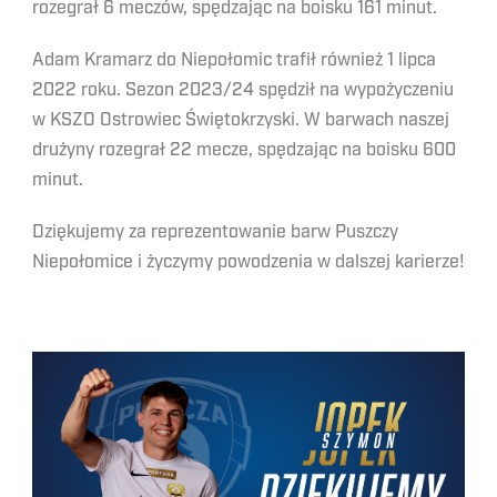
rozegrał 6 meczów, spędzając na boisku 161 minut.
Adam Kramarz do Niepołomic trafił również 1 lipca
2022 roku. Sezon 2023/24 spędził na wypożyczeniu
w KSZO Ostrowiec Świętokrzyski. W barwach naszej
drużyny rozegrał 22 mecze, spędzając na boisku 600
minut.
Dziękujemy za reprezentowanie barw Puszczy
Niepołomice i życzymy powodzenia w dalszej karierze!