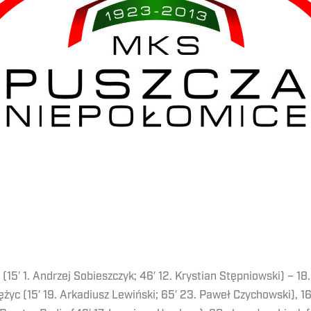
(15′ 1. Andrzej Sobieszczyk; 46′ 12. Krystian Stępniowski) – 1
ężyc (15′ 19. Arkadiusz Lewiński; 65′ 23. Paweł Czychowski), 16