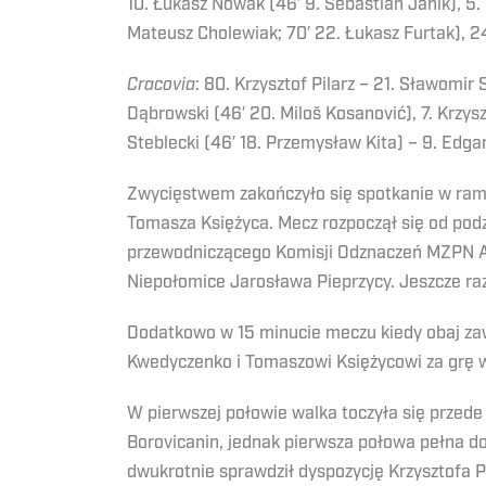
10. Łukasz Nowak (46′ 9. Sebastian Janik), 5. 
Mateusz Cholewiak; 70′ 22. Łukasz Furtak), 24.
Cracovia
: 80. Krzysztof Pilarz – 21. Sławomir
Dąbrowski (46′ 20. Miloš Kosanović), 7. Krzysz
Steblecki (46′ 18. Przemysław Kita) – 9. Edga
Zwycięstwem zakończyło się spotkanie w ram
Tomasza Księżyca. Mecz rozpoczął się od pod
przewodniczącego Komisji Odznaczeń MZPN An
Niepołomice Jarosława Pieprzycy. Jeszcze ra
Dodatkowo w 15 minucie meczu kiedy obaj zawo
Kwedyczenko i Tomaszowi Księżycowi za grę 
W pierwszej połowie walka toczyła się przede
Borovicanin, jednak pierwsza połowa pełna do
dwukrotnie sprawdził dyspozycję Krzysztofa Pi