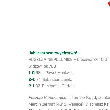
Jubileuszowe zwycięstwo!
PUSZCZA NIEPOŁOMICE – Cracovia 2-1 (0:0)
widzów: ok 700
1-0
68′ – Paweł Moskwik,
2-0
74′ Sebastian Janik,
2-1
82′ Bartłomiej Dudzic
Puszcza Niepołomice
: 1. Tomasz Kwedyczenko 
Marcin Biernat (46′ 3. Wallace), 7. Tomasz Ksi