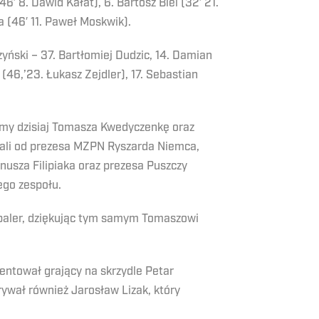
′ 8. Dawid Kałat), 6. Bartosz Biel (32′ 21.
a (46′ 11. Paweł Moskwik).
zyński – 37. Bartłomiej Dudzic, 14. Damian
 (46,’23. Łukasz Zejdler), 17. Sebastian
śmy dzisiaj Tomasza Kwedyczenkę oraz
mali od prezesa MZPN Ryszarda Niemca,
usza Filipiaka oraz prezesa Puszczy
ego zespołu.
szpaler, dziękując tym samym Tomaszowi
entował grający na skrzydle Petar
ywał również Jarosław Lizak, który