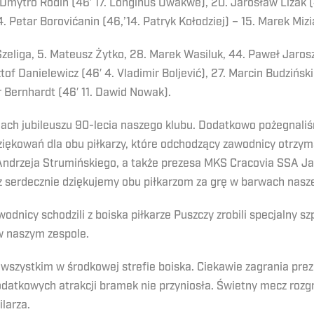
Dmytro Rodin (46′ 17. Longinus Uwakwe), 20. Jarosław Lizak (46
 Petar Borovićanin (46,’14. Patryk Kołodziej) – 15. Marek Mizi
 Szeliga, 5. Mateusz Żytko, 28. Marek Wasiluk, 44. Paweł Jaros
tof Danielewicz (46′ 4. Vladimir Boljević), 27. Marcin Budziński
r Bernhardt (46′ 11. Dawid Nowak).
ach jubileuszu 90-lecia naszego klubu. Dodatkowo pożegnali
ziękowań dla obu piłkarzy, które odchodzący zawodnicy otrzy
drzeja Strumińskiego, a także prezesa MKS Cracovia SSA Jan
z serdecznie dziękujemy obu piłkarzom za grę w barwach nasz
dnicy schodzili z boiska piłkarze Puszczy zrobili specjalny 
w naszym zespole.
 wszystkim w środkowej strefie boiska. Ciekawie zagrania prez
datkowych atrakcji bramek nie przyniosła. Świetny mecz rozgr
larza.