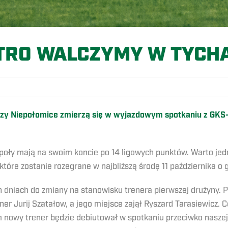
TRO WALCZYMY W TYCH
uszczy Niepołomice zmierzą się w wyjazdowym spotkaniu z GK
społy mają na swoim koncie po 14 ligowych punktów. Warto je
tóre zostanie rozegrane w najbliższą środę 11 października o 
 dniach do zmiany na stanowisku trenera pierwszej drużyny. Po
er Jurij Szatałow, a jego miejsce zajął Ryszard Tarasiewicz. 
m nowy trener będzie debiutował w spotkaniu przeciwko naszej