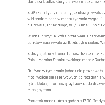
Dariusza Dudka, który pierwszy mecz z ławki 
Z GKS-em Tychy mieliśmy już okazję rywalizo
w Niepołomicach w meczu tyszanie wygrali 1-0
nie trwała jednak długo, w 1/16 finału, po ci
W lidze, drużynie, która przez wielu upatrywa
punktów nasi rywale aż 10 zdobyli u siebie. 
Z drugiej strony trener Tomasz Tułacz miał k
Polski Marcina Staniszewskiego mecz z Ruchem
Drużyna w tym czasie jednak nie próżnowała,
możliwością dla rezerwowych do rozegrania wi
rytm. Dobrą informacją, był powrót do drużyn
miesięcy temu.
Początek meczu jutro o godzinie 17.00. Tradyc