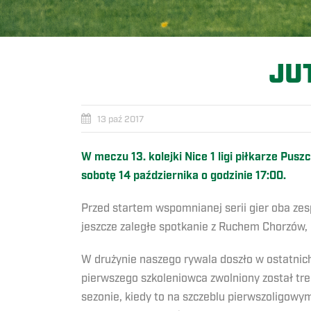
JU
13 paź 2017
W meczu 13. kolejki Nice 1 ligi piłkarze P
sobotę 14 października o godzinie 17:00.
Przed startem wspomnianej serii gier oba ze
jeszcze zaległe spotkanie z Ruchem Chorzów, k
W drużynie naszego rywala doszło w ostatnich
pierwszego szkoleniowca zwolniony został tren
sezonie, kiedy to na szczeblu pierwszoligowy