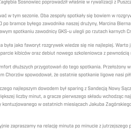
Zagłębia Sosnowiec poprowadził właśnie w rywalizacji z Puszc
wać w tym sezonie. Oba zespoły spotkały się bowiem w rozgry
 po bramce byłego zawodnika naszej drużyny, Marcina Biernat
ekawym spotkaniu zawodnicy GKS-u ulegli po rzutach karnych Cr
na była jako faworyt rozgrywek wiedze się nie najlepiej. Warto
Wsparcie kibiców oraz debiut nowego szkoleniowca z pewnością 
omfort dłuższych przygotowań do tego spotkania. Przełożony w
 Chorzów spowodował, że ostatnie spotkanie ligowe nasi piłka
 czego najlepszym dowodem był sparing z Sandecją Nowy Sącz,
ększej liczby minut, a gracze pierwszego składu wchodząc na
y kontuzjowanego w ostatnich miesiącach Jakuba Zagórskiego,
yjnie zapraszamy na relację minuta po minucie z jutrzejszego 