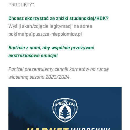
PRODUKTY”.
Chcesz skorzystać ze zniżki studenckiej/HDK?
Wyślij skan/zdjęcie legitymacji na adres
pok(małpa)puszcza-niepolomice.pl
Bądźcie z nami, aby wspólnie przeżywać
ekstraklasowe emocje!
Poniżej prezentujemy cennik karnetów na rundę
wiosenną sezonu 2023/2024.