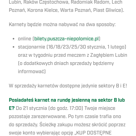
Lubin, Raków Częstochowa, Radomiak Radom, Lech
Poznań, Korona Kielce, Warta Poznań, Piast Gliwice).
Karnety będzie można nabywać na dwa sposoby:
online (
bilety.puszcza-niepolomice.pl
)
stacjonarnie (16/18/23/25/30 stycznia, 1 lutego)
oraz w tygodniu przed meczem z Zagłębiem Lubin
(o dodatkowych dniach sprzedaży będziemy
informować)
W sprzedaży karnetów dostępne jedynie sektory B i E!
Posiadałeś karnet na rundę jesienną na sektor B lub
E?
Do 21 stycznia (do godz. 17:00) Twoje miejsce
pozostaje zarezerwowane. Po tym czasie trafia ono
do sprzedaży. Ścieżkę zakupu możesz skrócić poprzez
swoje konto wybierając opcję „KUP DOSTĘPNE