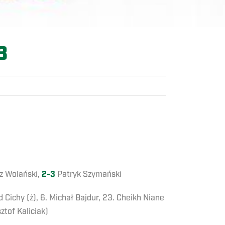
3
z Wolański,
2-3
Patryk Szymański
d Cichy (ż), 6. Michał Bajdur, 23. Cheikh Niane
ztof Kaliciak)