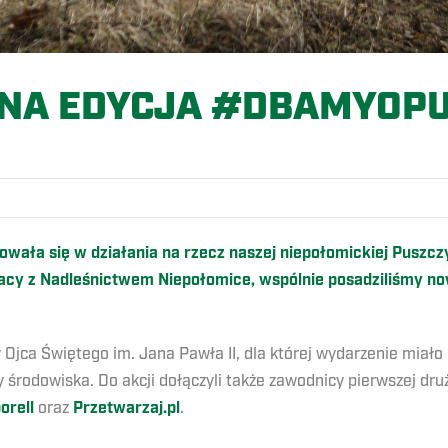
NA EDYCJA #DBAMYOP
wała się w działania na rzecz naszej niepołomickiej Puszczy
y z Nadleśnictwem Niepołomice, wspólnie posadziliśmy now
y Ojca Świętego im. Jana Pawła II, dla której wydarzenie miało
środowiska. Do akcji dołączyli także zawodnicy pierwszej druż
orell
oraz
Przetwarzaj.pl
.