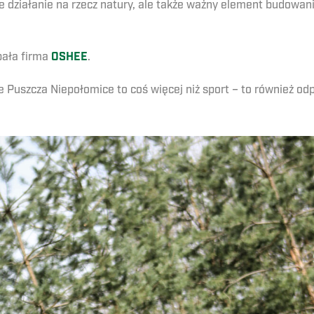
e działanie na rzecz natury, ale także ważny element budowani
bała firma
OSHEE
.
 Puszcza Niepołomice to coś więcej niż sport – to również odp