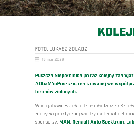
KOLEJ
FOTO:
LUKASZ ZOLADZ
19 mar 2026
Puszcza Niepołomice po raz kolejny zaangażo
#DbaMYoPuszcze, realizowanej we współprac
terenów zielonych.
W inicjatywie wzięła udział młodzież ze Szkoł
zdobycia praktycznej wiedzy na temat ochrony 
sponsorzy:
MAN
,
Renault Auto Spektrum
,
Lab