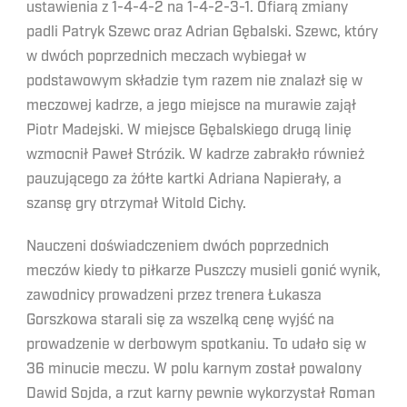
ustawienia z 1-4-4-2 na 1-4-2-3-1. Ofiarą zmiany
padli Patryk Szewc oraz Adrian Gębalski. Szewc, który
w dwóch poprzednich meczach wybiegał w
podstawowym składzie tym razem nie znalazł się w
meczowej kadrze, a jego miejsce na murawie zajął
Piotr Madejski. W miejsce Gębalskiego drugą linię
wzmocnił Paweł Strózik. W kadrze zabrakło również
pauzującego za żółte kartki Adriana Napierały, a
szansę gry otrzymał Witold Cichy.
Nauczeni doświadczeniem dwóch poprzednich
meczów kiedy to piłkarze Puszczy musieli gonić wynik,
zawodnicy prowadzeni przez trenera Łukasza
Gorszkowa starali się za wszelką cenę wyjść na
prowadzenie w derbowym spotkaniu. To udało się w
36 minucie meczu. W polu karnym został powalony
Dawid Sojda, a rzut karny pewnie wykorzystał Roman