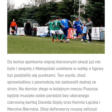
Do końca spotkania więcej klarownych okazji już nie
było i zespoły z Małopolski uwikłane w walkę o ligowy
byt podzieliły się punktami. Ten wynik, choć
sprawiedliwy z pewnością nie zadowolił żadnej ze
stron. Na domiar złego w kolejnym meczu Puszcza
będzie musiała sobie poradzić bez ukaranego
czerwoną kartką Dawida Sojdy oraz Kamila Łączka i
Marcina Biernata. Obaj defensorzy muszą zaliczyć