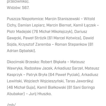
przeciwnika).
Widzów: 567.
Puszcza Niepołomice: Marcin Staniszewski – Witold
Cichy, Damian Lepiarz, Marcin Biernat, Kamil Łączek –
Piotr Madejski (76 Michał Mikołajczyk), Dariusz
Gawęcki, Paweł Strózik (61 Marcel Kotwica), Dawid
Sojda, Krzysztof Zaremba – Roman Stepankow (81
Adrian Gębalski).
Okocimski Brzesko: Robert Błąkała – Mateusz
Wawryka, Radosław Jacek, Arkadiusz Garzeł, Mateusz
Kasprzyk – Patryk Bryła (64 Paweł Pyciak), Arkadiusz
Lewiński, Wojciech Wojcieszyński, Taras Jaworśkyj
(46 Michał Guja), Kamil Białkowski (81 Sani Goringo
Abubakar) – Jurij Hłuszko.
/mb/