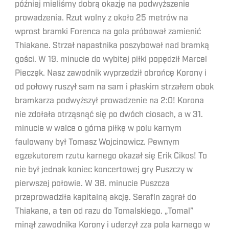
później mieliśmy dobrą okazję na podwyższenie
prowadzenia. Rzut wolny z około 25 metrów na
wprost bramki Forenca na gola próbował zamienić
Thiakane. Strzał napastnika poszybował nad bramką
gości. W 19. minucie do wybitej piłki popędził Marcel
Pieczęk. Nasz zawodnik wyprzedził obrońcę Korony i
od połowy ruszył sam na sam i płaskim strzałem obok
bramkarza podwyższył prowadzenie na 2:0! Korona
nie zdołała otrząsnąć się po dwóch ciosach, a w 31.
minucie w walce o górna piłkę w polu karnym
faulowany był Tomasz Wojcinowicz. Pewnym
egzekutorem rzutu karnego okazał się Erik Cikos! To
nie był jednak koniec koncertowej gry Puszczy w
pierwszej połowie. W 38. minucie Puszcza
przeprowadziła kapitalną akcję. Serafin zagrał do
Thiakane, a ten od razu do Tomalskiego. „Tomal”
minął zawodnika Korony i uderzył zza pola karnego w