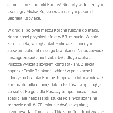
samo okienko bramki Korony! Niestety w doliczonym
czasie gry Michał Koj po rzucie różnym pokonał
Gabriela Kobylaka.
W drugiej połowie meczu Korona ruszyła do ataku.
Napór gości przyniósł efekt w 58. minucie. W pole
karne z piłką wbiegł Jakub Łukowski i mocnym
strzałem pokonał naszego bramkarza. Na odpowiedź
naszego zespołu nie trzeba było długo czekać.
Puszcza wyszła z szybkim kontratakiem. Z akcją
popędził Emile Thiakane, wbiegł w pole karne i
uderzył na bramkę Korony. Niepewnie interweniował
Forenc, do piłki dobiegł Jakub Bartosz i wepchnął ją
do siatki! Po golu dla Puszczy tempo meczu nieco
spadło, ale nasz zespół szukał kolejnych szans na
zdobycie goli. W 70. minucie dwójkową akcję
przeprowadzili Tomalski z Thiakane. Ten drugi znalazł