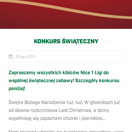
KONKURS ŚWIĄTECZNY
20 gru 2017
Zapraszamy wszystkich kibiców Nice 1 Ligi do
wspólnej świątecznej zabawy! Szczegóły konkursu
poniżej!
Święta Bożego Narodzenia tuż, tuż. W głośnikach już
od dawna rozbrzmiewa Last Christmas, a domy
wypełniają się zapachem choinki i pierników…