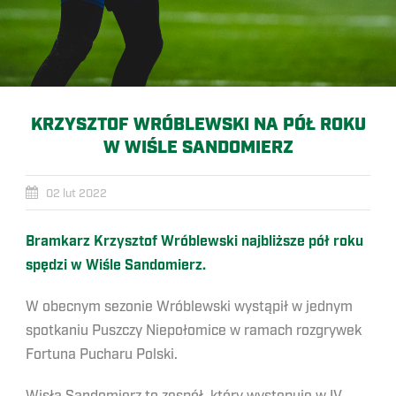
KRZYSZTOF WRÓBLEWSKI NA PÓŁ ROKU
W WIŚLE SANDOMIERZ
02 lut 2022
Bramkarz Krzysztof Wróblewski najbliższe pół roku
spędzi w Wiśle Sandomierz.
W obecnym sezonie Wróblewski wystąpił w jednym
spotkaniu Puszczy Niepołomice w ramach rozgrywek
Fortuna Pucharu Polski.