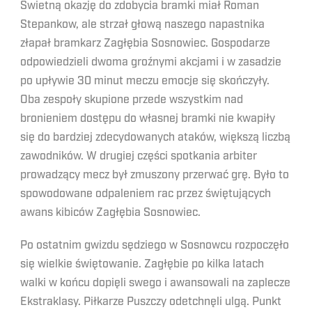
Świetną okazję do zdobycia bramki miał Roman
Stepankow, ale strzał głową naszego napastnika
złapał bramkarz Zagłębia Sosnowiec. Gospodarze
odpowiedzieli dwoma groźnymi akcjami i w zasadzie
po upływie 30 minut meczu emocje się skończyły.
Oba zespoły skupione przede wszystkim nad
bronieniem dostępu do własnej bramki nie kwapiły
się do bardziej zdecydowanych ataków, większą liczbą
zawodników. W drugiej części spotkania arbiter
prowadzący mecz był zmuszony przerwać grę. Było to
spowodowane odpaleniem rac przez świętujących
awans kibiców Zagłębia Sosnowiec.
Po ostatnim gwizdu sędziego w Sosnowcu rozpoczęło
się wielkie świętowanie. Zagłębie po kilka latach
walki w końcu dopięli swego i awansowali na zaplecze
Ekstraklasy. Piłkarze Puszczy odetchnęli ulgą. Punkt