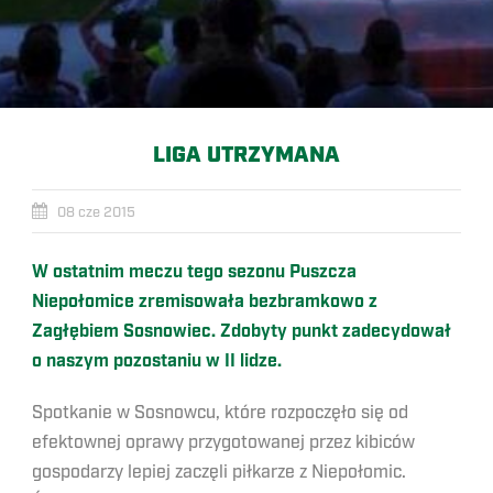
LIGA UTRZYMANA
08 cze 2015
W ostatnim meczu tego sezonu Puszcza
Niepołomice zremisowała bezbramkowo z
Zagłębiem Sosnowiec. Zdobyty punkt zadecydował
o naszym pozostaniu w II lidze.
Spotkanie w Sosnowcu, które rozpoczęło się od
efektownej oprawy przygotowanej przez kibiców
gospodarzy lepiej zaczęli piłkarze z Niepołomic.