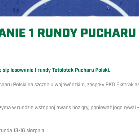
NIE 1 RUNDY PUCHARU
 się losowanie I rundy Totolotek Pucharu Polski.
haru Polski na szczeblu wojewódzkim, zespoły PKO Ekstraklasy, 
yma w rundzie wstępnej awans bez gry, ponieważ jego rywal –
runda 13-16 sierpnia.