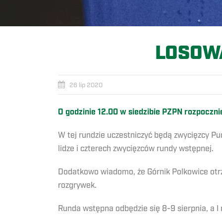
LOSOWA
26 lip 2020
O godzinie 12.00 w siedzibie PZPN rozpocznie
W tej rundzie uczestniczyć będą zwycięzcy Puc
lidze i czterech zwycięzców rundy wstępnej.
Dodatkowo wiadomo, że Górnik Polkowice otrz
rozgrywek.
Runda wstępna odbędzie się 8-9 sierpnia, a I 