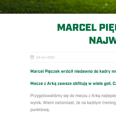
MARCEL PIĘ
NAJW
24 wrz 2021
Marcel Pięczek wrócił niedawno do kadry mec
Mecze z Arką zawsze obfitują w wiele goli.
Przygotowaliśmy się do meczu z Arką najlepiej
wynik. Wiem natomiast, że na każdym trening
punktową.