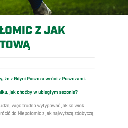
ŁOMIC Z JAK
KTOWĄ
zy, że z Gdyni Puszcza wróci z Puszczami.
niku, jak choćby w ubiegłym sezonie?
 Lidze, więc trudno wytypować jakikolwiek
rócić do Niepołomic z jak najwyższą zdobyczą