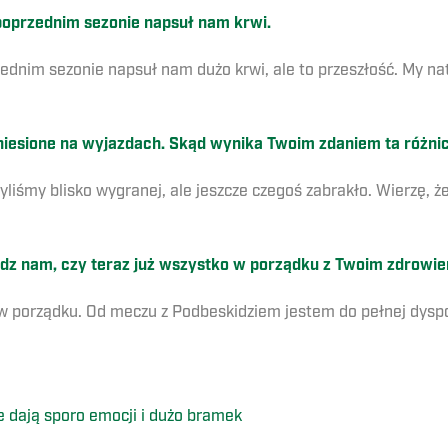
w poprzednim sezonie napsuł nam krwi.
zednim sezonie napsuł nam dużo krwi, ale to przeszłość. My n
esione na wyjazdach. Skąd wynika Twoim zdaniem ta różnica
yliśmy blisko wygranej, ale jeszcze czegoś zabrakło. Wierzę, 
edz nam, czy teraz już wszystko w porządku z Twoim zdrowi
w porządku. Od meczu z Podbeskidziem jestem do pełnej dyspoz
 dają sporo emocji i dużo bramek