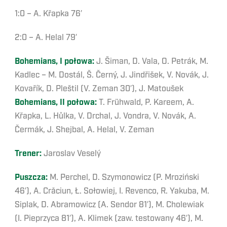
1:0 – A. Křapka 76′
2:0 – A. Helal 79′
Bohemians, I połowa:
J. Šiman, D. Vala, O. Petrák, M.
Kadlec – M. Dostál, Š. Černý, J. Jindřišek, V. Novák, J.
Kovařík, D. Pleštil (V. Zeman 30′), J. Matoušek
Bohemians, II połowa:
T. Frühwald, P. Kareem, A.
Křapka, L. Hůlka, V. Drchal, J. Vondra, V. Novák, A.
Čermák, J. Shejbal, A. Helal, V. Zeman
Trener:
Jaroslav Veselý
Puszcza:
M. Perchel, D. Szymonowicz (P. Mroziński
46′), A. Crăciun, Ł. Sołowiej, I. Revenco, R. Yakuba, M.
Siplak, D. Abramowicz (A. Sendor 81′), M. Cholewiak
(I. Pieprzyca 81′), A. Klimek (zaw. testowany 46′), M.