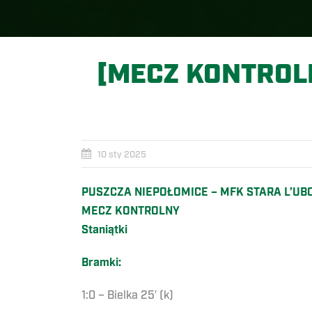
[MECZ KONTROL
10 sty 2025
PUSZCZA NIEPOŁOMICE – MFK STARA L’UBOV
MECZ KONTROLNY
Staniątki
Bramki:
1:0 – Bielka 25′ (k)