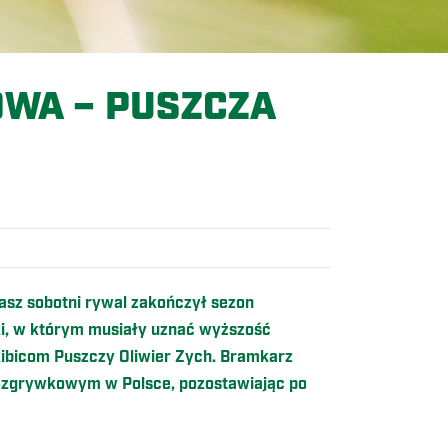
WA – PUSZCZA
z sobotni rywal zakończył sezon
ki, w którym musiały uznać wyższość
kibicom Puszczy Oliwier Zych. Bramkarz
ozgrywkowym w Polsce, pozostawiając po