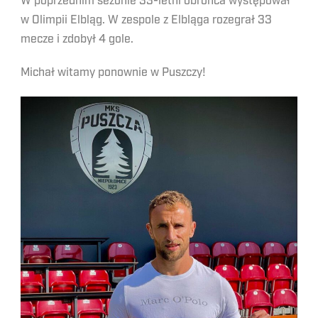
W poprzednim sezonie 33-letni obrońca występował
w Olimpii Elbląg. W zespole z Elbląga rozegrał 33
mecze i zdobył 4 gole.
Michał witamy ponownie w Puszczy!