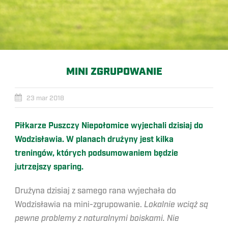
MINI ZGRUPOWANIE
23 mar 2018
Piłkarze Puszczy Niepołomice wyjechali dzisiaj do
Wodzisławia. W planach drużyny jest kilka
treningów, których podsumowaniem będzie
jutrzejszy sparing.
Drużyna dzisiaj z samego rana wyjechała do
Wodzisławia na mini-zgrupowanie.
Lokalnie wciąż są
pewne problemy z naturalnymi boiskami. Nie