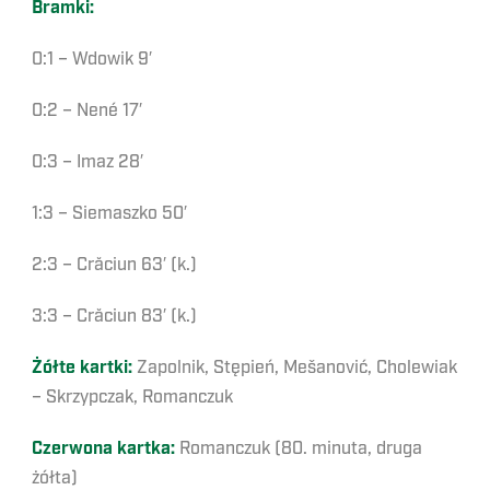
Bramki:
0:1 – Wdowik 9′
0:2 – Nené 17′
0:3 – Imaz 28′
1:3 – Siemaszko 50′
2:3 – Crăciun 63′ (k.)
3:3 – Crăciun 83′ (k.)
Żółte kartki:
Zapolnik, Stępień, Mešanović, Cholewiak
– Skrzypczak, Romanczuk
Czerwona kartka:
Romanczuk (80. minuta, druga
żółta)