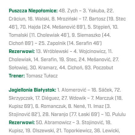
Puszcza Niepołomice:
48. Zych – 3. Yakuba, 22.
Crăciun, 16. Walski, 8. Mroziński – 17. Bartosz (19. Stec
46′), 70. Hajda (24. Mešanović 69′), 5. Stępień, 10.
Tomalski (11. Cholewiak 46′), 9. Siemaszko (44.
Cichoń 89′) – 25. Zapolnik (14. Serafin 46′)
Rezerwowi:
13. Wróblewski – 4. Wojcinowicz, 11.
Cholewiak, 14. Serafin, 19. Stec, 24. Mešanović, 27.
Sołowiej, 30. Kramarz, 44. Cichoń, 93. Poczobut
Trener:
Tomasz Tułacz
Jagiellonia Białystok:
1. Alomerović – 16. Sáček, 72.
Skrzypczak, 17. Diéguez, 27. Wdowik – 7. Marczuk (18.
Kupisz 69′), 6. Romanczuk, 8. Nené, 11. Imaz (3.
Stojinović 82′), 28. Naranjo (77. Łaski 69′) – 10. Pululu
Rezerwowi:
50. Abramowicz – 3. Stojinović, 18.
Kupisz, 19. Olszewski, 21. Toporkiewicz, 36. Lewicki,