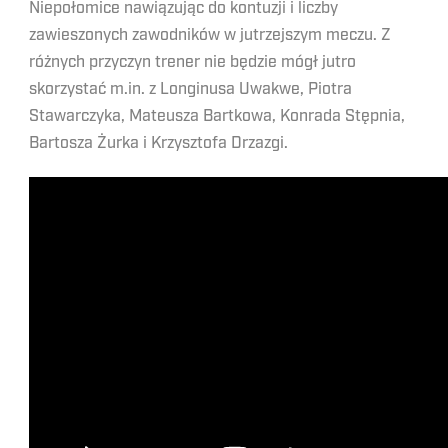
Niepołomice nawiązując do kontuzji i liczby
zawieszonych zawodników w jutrzejszym meczu. Z
różnych przyczyn trener nie będzie mógł jutro
skorzystać m.in. z Longinusa Uwakwe, Piotra
Stawarczyka, Mateusza Bartkowa, Konrada Stępnia,
Bartosza Żurka i Krzysztofa Drzazgi.