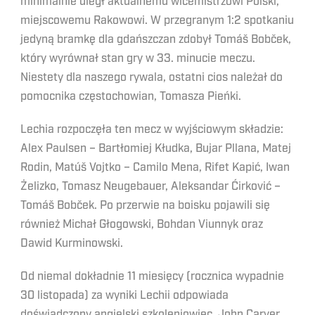
minimalnie uległ aktualnemu wicemistrzowi Polski,
miejscowemu Rakowowi. W przegranym 1:2 spotkaniu
jedyną bramkę dla gdańszczan zdobył Tomáš Bobček,
który wyrównał stan gry w 33. minucie meczu.
Niestety dla naszego rywala, ostatni cios należał do
pomocnika częstochowian, Tomasza Pieńki.
Lechia rozpoczęła ten mecz w wyjściowym składzie:
Alex Paulsen – Bartłomiej Kłudka, Bujar Pllana, Matej
Rodin, Matúš Vojtko – Camilo Mena, Rifet Kapić, Iwan
Żelizko, Tomasz Neugebauer, Aleksandar Ćirković –
Tomáš Bobček. Po przerwie na boisku pojawili się
również Michał Głogowski, Bohdan Viunnyk oraz
Dawid Kurminowski.
Od niemal dokładnie 11 miesięcy (rocznica wypadnie
30 listopada) za wyniki Lechii odpowiada
doświadczony angielski szkoleniowiec, John Carver.