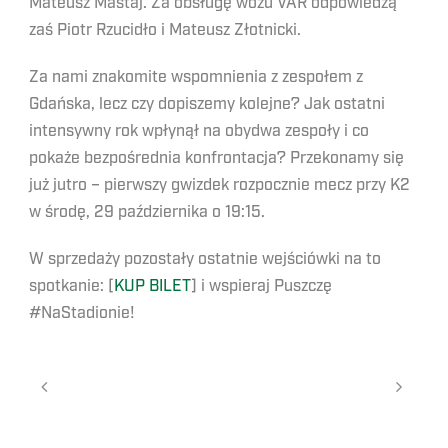
Mateusz Mastaj. Za obsługę wozu VAR odpowiedzą
zaś Piotr Rzucidło i Mateusz Złotnicki.
Za nami znakomite wspomnienia z zespołem z
Gdańska, lecz czy dopiszemy kolejne? Jak ostatni
intensywny rok wpłynął na obydwa zespoły i co
pokaże bezpośrednia konfrontacja? Przekonamy się
już jutro – pierwszy gwizdek rozpocznie mecz przy K2
w środę, 29 października o 19:15.
W sprzedaży pozostały ostatnie wejściówki na to
spotkanie: [
KUP BILET
] i wspieraj Puszczę
#NaStadionie!