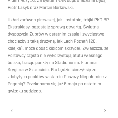
Albert Różycki. Za system VAR odpowiedzialni będą
Piotr Lasyk oraz Marcin Borkowski.
Układ zarówno pierwszej, jak i ostatniej trójki PKO BP
Ekstraklasy, pozostaje sprawą otwartą. Świetna
dyspozycja Żubrów w ostatnim czasie i zwycięstwo
chociażby z taką drużyną, jak Lech Poznań (28.
kolejka), może dodać kibicom skrzydeł. Zwłaszcza, że
Portowcy często nie wykorzystują atutu własnego
boiska, tracąc punkty na Stadionie im. Floriana
Krygiera w Szczecinie. Kto będzie cieszył się ze
zdobytych punktów w starciu Puszczy Niepołomice z
Pogonią? Przekonamy się już 6 maja po ostatnim
gwizdku sędziego.