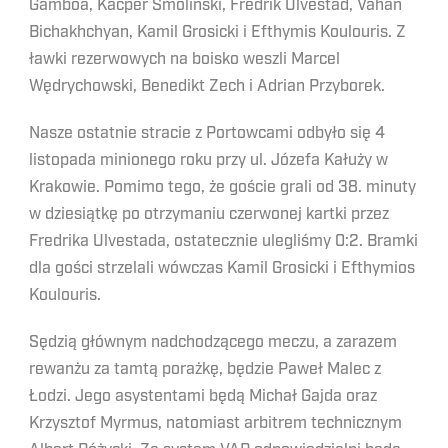
Gamboa, Kacper Smoliński, Fredrik Ulvestad, Vahan
Bichakhchyan, Kamil Grosicki i Efthymis Koulouris. Z
ławki rezerwowych na boisko weszli Marcel
Wędrychowski, Benedikt Zech i Adrian Przyborek.
Nasze ostatnie stracie z Portowcami odbyło się 4
listopada minionego roku przy ul. Józefa Kałuży w
Krakowie. Pomimo tego, że goście grali od 38. minuty
w dziesiątkę po otrzymaniu czerwonej kartki przez
Fredrika Ulvestada, ostatecznie ulegliśmy 0:2. Bramki
dla gości strzelali wówczas Kamil Grosicki i Efthymios
Koulouris.
Sędzią głównym nadchodzącego meczu, a zarazem
rewanżu za tamtą porażkę, będzie Paweł Malec z
Łodzi. Jego asystentami będą Michał Gajda oraz
Krzysztof Myrmus, natomiast arbitrem technicznym