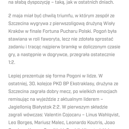
na słabą dyspozycję – taką, jak w ostatnich dniach.
2 maja miał być chwilą triumfu, w którym zespół ze
Szczecina wygrywa z pierwszoligową drużyną Wisły
Kraków w finale Fortuna Pucharu Polski. Pogoń była
stawiana w roli faworyta, lecz nie zdołała sprostać
zadaniu i tracąc najpierw bramkę w doliczonym czasie
gry, a następnie w dogrywce, przegrała ostatecznie
1:2.
Lepiej prezentuje się forma Pogoni w lidze. W
ostatniej, 30. kolejce PKO BP Ekstraklasy, drużyna ze
Szczecina zagrała dobry mecz, po wielkich emocjach
remisując na wyjeździe z aktualnym liderem –
Jagiellonią Białystok 2:2. W pierwszym składzie
zagrali wówczas: Valentin Cojocaru – Linus Wahlqvist,
Leo Borges, Mariusz Malec, Leonardo Koutris, Joao