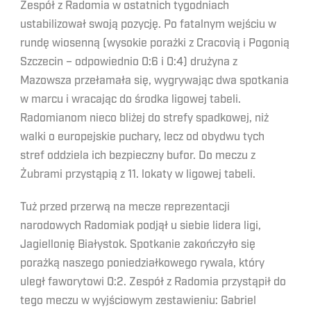
Zespół z Radomia w ostatnich tygodniach
ustabilizował swoją pozycję. Po fatalnym wejściu w
rundę wiosenną (wysokie porażki z Cracovią i Pogonią
Szczecin – odpowiednio 0:6 i 0:4) drużyna z
Mazowsza przełamała się, wygrywając dwa spotkania
w marcu i wracając do środka ligowej tabeli.
Radomianom nieco bliżej do strefy spadkowej, niż
walki o europejskie puchary, lecz od obydwu tych
stref oddziela ich bezpieczny bufor. Do meczu z
Żubrami przystąpią z 11. lokaty w ligowej tabeli.
Tuż przed przerwą na mecze reprezentacji
narodowych Radomiak podjął u siebie lidera ligi,
Jagiellonię Białystok. Spotkanie zakończyło się
porażką naszego poniedziałkowego rywala, który
uległ faworytowi 0:2. Zespół z Radomia przystąpił do
tego meczu w wyjściowym zestawieniu: Gabriel