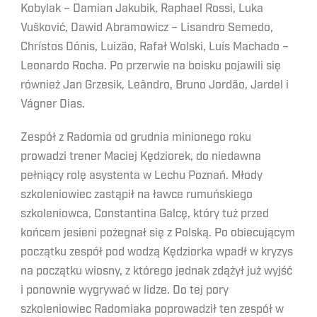
Kobylak – Damian Jakubik, Raphael Rossi, Luka
Vušković, Dawid Abramowicz – Lisandro Semedo,
Chrístos Dónis, Luizão, Rafał Wolski, Luís Machado –
Leonardo Rocha. Po przerwie na boisku pojawili się
również Jan Grzesik, Leândro, Bruno Jordão, Jardel i
Vágner Dias.
Zespół z Radomia od grudnia minionego roku
prowadzi trener Maciej Kędziorek, do niedawna
pełniący rolę asystenta w Lechu Poznań. Młody
szkoleniowiec zastąpił na ławce rumuńskiego
szkoleniowca, Constantina Galcę, który tuż przed
końcem jesieni pożegnał się z Polską. Po obiecującym
początku zespół pod wodzą Kędziorka wpadł w kryzys
na początku wiosny, z którego jednak zdążył już wyjść
i ponownie wygrywać w lidze. Do tej pory
szkoleniowiec Radomiaka poprowadził ten zespół w