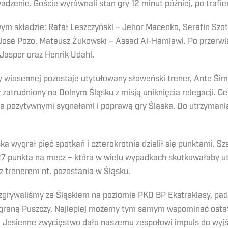
zenie. Goście wyrównali stan gry 12 minut później, po trafie
wym składzie: Rafał Leszczyński – Jehor Macenko, Serafin Szot
, José Pozo, Mateusz Żukowski – Assad Al-Hamlawi. Po przerwi
 Jasper oraz Henrik Udahl.
wiosennej pozostaje utytułowany słoweński trener, Ante Šimun
zatrudniony na Dolnym Śląsku z misją uniknięcia relegacji. Cel
a pozytywnymi sygnałami i poprawą gry Śląska. Do utrzymania
wygrał pięć spotkań i czterokrotnie dzielił się punktami. Sze
1,27 punkta na mecz – która w wielu wypadkach skutkowałaby u
z trenerem nt. pozostania w Śląsku.
grywaliśmy ze Śląskiem na poziomie PKO BP Ekstraklasy, padły
ygraną Puszczy. Najlepiej możemy tym samym wspominać osta
 Jesienne zwycięstwo dało naszemu zespołowi impuls do wyjśc