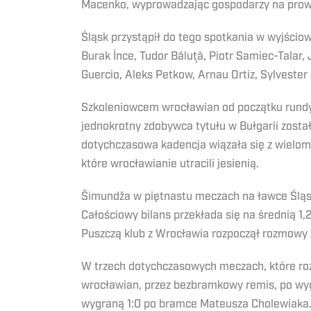
Macenko, wyprowadzając gospodarzy na prowad
Śląsk przystąpił do tego spotkania w wyjścio
Burak İnce, Tudor Băluță, Piotr Samiec-Talar
Guercio, Aleks Petkow, Arnau Ortiz, Sylvester
Szkoleniowcem wrocławian od początku rundy 
jednokrotny zdobywca tytułu w Bułgarii został 
dotychczasowa kadencja wiązała się z wielom
które wrocławianie utracili jesienią.
Šimundža w piętnastu meczach na ławce Śląska 
Całościowy bilans przekłada się na średnią 
Puszczą klub z Wrocławia rozpoczął rozmowy 
W trzech dotychczasowych meczach, które roz
wrocławian, przez bezbramkowy remis, po w
wygraną 1:0 po bramce Mateusza Cholewiaka.