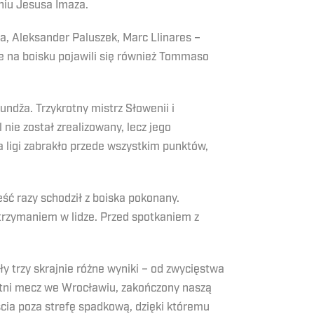
niu Jesusa Imaza.
a, Aleksander Paluszek, Marc Llinares –
e na boisku pojawili się również Tommaso
dža. Trzykrotny mistrz Słowenii i
 nie został zrealizowany, lecz jego
 ligi zabrakło przede wszystkim punktów,
ść razy schodził z boiska pokonany.
trzymaniem w lidze. Przed spotkaniem z
 trzy skrajnie różne wyniki – od zwycięstwa
tni mecz we Wrocławiu, zakończony naszą
ia poza strefę spadkową, dzięki któremu