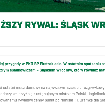
IŻSZY RYWAL: ŚLĄSK W
O
ej przygody w PKO BP Ekstraklasie. W ostatnim spotkaniu sez
szłym spadkowiczem – Śląskiem Wrocław, który również mate
swój ostatni mecz domowy na najwyższym szczeblu rozgrywkow
darzy zmierzył się z ustępującym mistrzem Polski, Jagiellonią
towanemu rywalowi cenny punkt po remisie 1:1. Bramkę dla Ślą