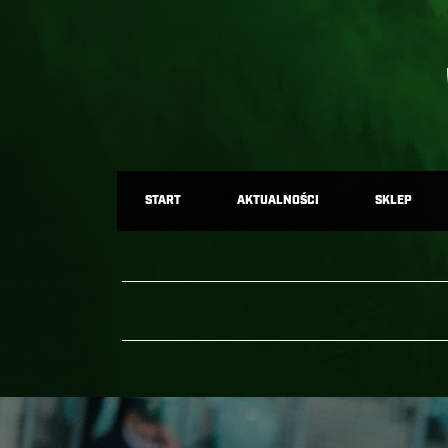
START
AKTUALNOŚCI
SKLEP