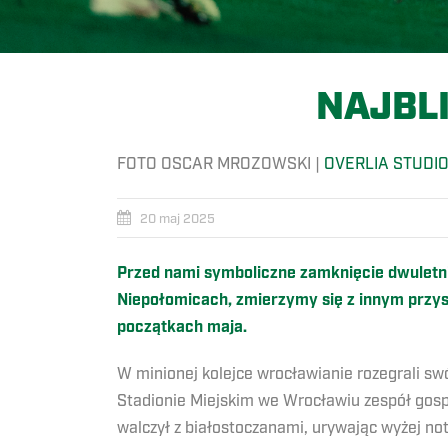
NAJBL
FOTO OSCAR MROZOWSKI |
OVERLIA STUDI
20 maj 2025
Przed nami symboliczne zamknięcie dwuletni
Niepołomicach, zmierzymy się z innym przy
początkach maja.
W minionej kolejce wrocławianie rozegrali 
Stadionie Miejskim we Wrocławiu zespół gospo
walczył z białostoczanami, urywając wyżej no