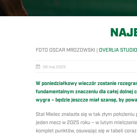
NAJB
FOTO OSCAR MROZOWSKI |
OVERLIA STUDI
09 maj 2025
W poniedziałkowy wieczór zostanie rozegrane 
fundamentalnym znaczeniu dla całej dolnej cz
wygra – będzie jeszcze miał szansę, by powa
Stal Mielec znalazła się w tak złym położeniu
jeden mecz w 2025 roku – w lutym mielczanie 
komplet punktów, osuwając się w tabeli coraz 