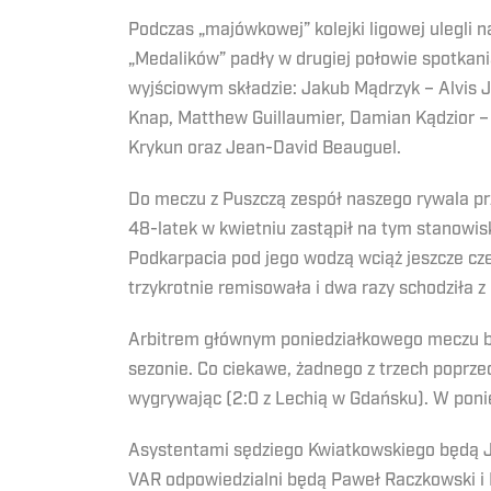
Podczas „majówkowej” kolejki ligowej ulegli 
„Medalików” padły w drugiej połowie spotkania
wyjściowym składzie: Jakub Mądrzyk – Alvis J
Knap, Matthew Guillaumier, Damian Kądzior – 
Krykun oraz Jean-David Beauguel.
Do meczu z Puszczą zespół naszego rywala przy
48-latek w kwietniu zastąpił na tym stanowis
Podkarpacia pod jego wodzą wciąż jeszcze cze
trzykrotnie remisowała i dwa razy schodziła z
Arbitrem głównym poniedziałkowego meczu bę
sezonie. Co ciekawe, żadnego z trzech poprzed
wygrywając (2:0 z Lechią w Gdańsku). W ponie
Asystentami sędziego Kwiatkowskiego będą J
VAR odpowiedzialni będą Paweł Raczkowski i P