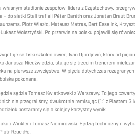
na własnym stadionie zespołowi lidera z Częstochowy, przegr
 – do siatki Stali trafiali Péter Baráth oraz Jonatan Braut Bru
aunzems, Piotr Wlazło, Mateusz Matras, Bert Esselink, Krzysz
Łukasz Wolsztyński. Po przerwie na boisku pojawili się równie
gotuje serbski szkoleniowiec, Ivan Djurdjević, który od pięciu 
ku Janusza Niedźwiedzia, stając się trzecim trenerem mielcza
ka na pierwsze zwycięstwo. W pięciu dotychczas rozegranych 
 boiska pokonana.
dzie sędzia Tomasz Kwiatkowski z Warszawy. To jego czwart
nich nie przegraliśmy, dwukrotnie remisując (1:1 z Piastem Gli
działek postaramy się o kolejny korzystny wynik.
akub Winkler i Tomasz Niemirowski. Sędzią technicznym wyb
iotr Rzucidło.