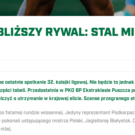
LIŻSZY RYWAL: STAL M
O
ostatnie spotkanie 32. kolejki ligowej. Nie będzie to jednak 
ęści tabeli. Przedostatnia w PKO BP Ekstraklasie Puszcza po
lczyć o utrzymanie w krajowej elicie. Szanse przegranego st
 po fatalnej rundzie wiosennej. Jedyny reprezentant Podkarpaci
pokonali ustępującego mistrza Polski, Jagiellonię Białystok. 
niżej.