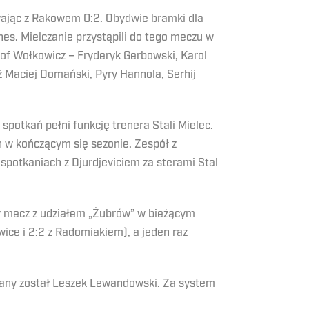
ywając z Rakowem 0:2. Obydwie bramki dla
nes. Mielczanie przystąpili do tego meczu w
tof Wołkowicz – Fryderyk Gerbowski, Karol
ż Maciej Domański, Pyry Hannola, Serhij
spotkań pełni funkcję trenera Stali Mielec.
n w kończącym się sezonie. Zespół z
spotkaniach z Djurdjeviciem za sterami Stal
y mecz z udziałem „Żubrów” w bieżącym
wice i 2:2 z Radomiakiem), a jeden raz
rany został Leszek Lewandowski. Za system